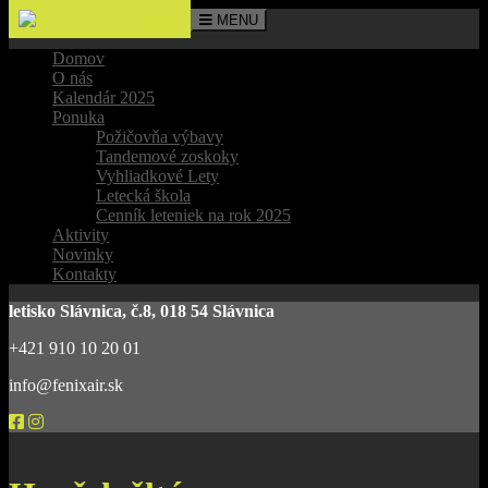
MENU
Domov
O nás
Kalendár 2025
Ponuka
Požičovňa výbavy
Tandemové zoskoky
Vyhliadkové Lety
Letecká škola
Cenník leteniek na rok 2025
Aktivity
Novinky
Kontakty
letisko Slávnica, č.8, 018 54 Slávnica
+421 910 10 20 01
info@fenixair.sk