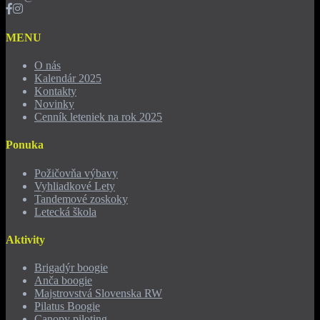
MENU
O nás
Kalendár 2025
Kontakty
Novinky
Cenník leteniek na rok 2025
Ponuka
Požičovňa výbavy
Vyhliadkové Lety
Tandemové zoskoky
Letecká škola
Aktivity
Brigadýr boogie
Anča boogie
Majstrovstvá Slovenska RW
Pilatus Boogie
Canopy piloting