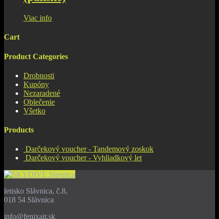
Viac info
Cart
Product Categories
Drobnosti
Kupóny
Nezaradené
Oblečenie
Všetko
Products
Darčekový voucher - Tandemový zoskok
Darčekový voucher - Vyhliadkový let
letisko Slávnica, č.8,
018 54 Slávnica
info@fenixair.sk