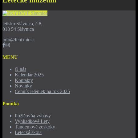
letisko Slávnica, č.8,
018 54 Slávnica
info@fenixair.sk
MENU
O nás
Kalendár 2025
Kontakty
Novinky
Cenník leteniek na rok 2025
Ponuka
Požičovňa výbavy
Vyhliadkové Lety
Tandemové zoskoky
Letecká škola