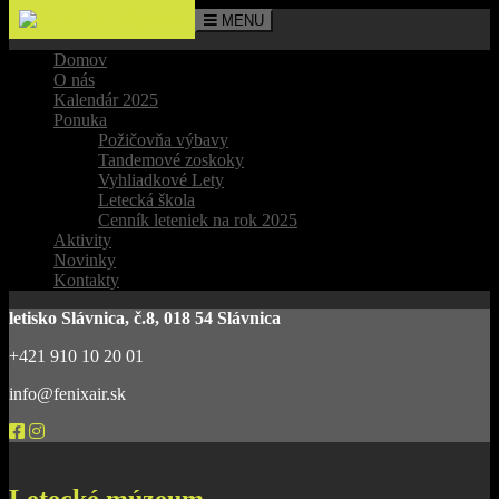
MENU
Domov
O nás
Kalendár 2025
Ponuka
Požičovňa výbavy
Tandemové zoskoky
Vyhliadkové Lety
Letecká škola
Cenník leteniek na rok 2025
Aktivity
Novinky
Kontakty
letisko Slávnica, č.8, 018 54 Slávnica
+421 910 10 20 01
info@fenixair.sk
Letecké múzeum